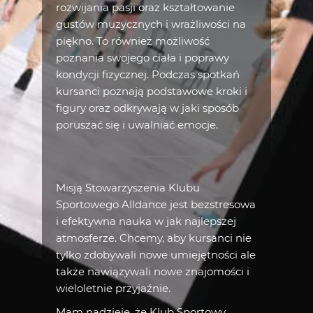
rozwijania pasji oraz kształtowanie
gustów muzycznych i wrażliwości na
piękno. To również możliwość
poznania swojego ciała i poprawy
kondycji fizycznej. Podczas spotkań
kursanci poznają podstawowe kroki i
figury oraz odkrywają
w jaki sposób
poruszać się i uwalniać emocje.
Misją Stowarzyszenia Klubu
Sportowego Alldance jest bezstresowa
i efektywna nauka w jak najlepszej
atmosferze. Chcemy, aby kursanci nie
tylko zdobywali nowe umiejętności ale
także nawiązywali nowe znajomości i
wieloletnie przyjaźnie.
Mam nadzieję, że Klub Sportowy