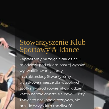
Stowarzyszenie Klub
Sportowy Alldance
Zapraszamy na zajęcia dla dzieci i
młodzieży pod okiem naszej wysoko
wykwalifikowanej kadry
instruktorskiej. Stworzyliśmy
wyjątkowe miejsce dla wspólnych
spotkań wśród rówieśników, gdzie
każdy będzie dobrze się bawił i uczył.
Taniec to doskonała rozrywka, ale
przede wszystkim możliwość