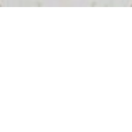
Co to jest High Heels? To zmysłowy
taniec na wysokich obcasach dla
odważnych i nowoczesnych kobiet i
mężczyzn. To wyjątkowe zajęcia, gdzie
nauczysz się poruszać w kuszący i
intrygujący sposób. Będziesz próbowała
wielu stylów tańca, jak: dancehall, latino,
sexy dance czy burleska. Nauczysz się