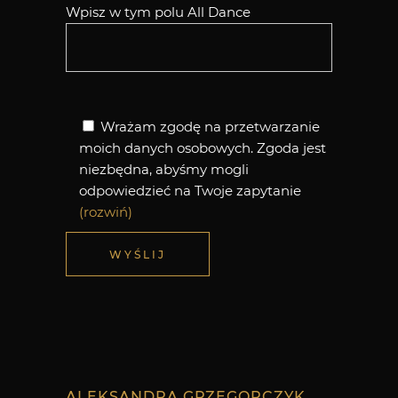
Wpisz w tym polu All Dance
Wrażam zgodę na przetwarzanie
moich danych osobowych. Zgoda jest
niezbędna, abyśmy mogli
odpowiedzieć na Twoje zapytanie
(rozwiń)
Wyrażam zgodę na przetwarzanie
WYŚLIJ
wpisanych przeze mnie danych
osobowych przez Aleksandrę
Grzegorczyk, prowadzącą
jednoosobowo działalność
gospodarczą pod nazwą Aleksandra
Grzegorczyk z siedzibą przy ul.
Zapora, nr 29 lok. 4, 43-300 Bielsko-
ALEKSANDRA GRZEGORCZYK