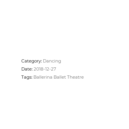
mattis vulputate enim nulla aliquet
porttitor lacus luctus. In ante metus
dictum at tempor commodo
ullamcorper a lacus. Odio ut sem nulla
pharetra diam sit amet nisl. Molestie a
iaculis at erat pellen tesque adipiscing
commodo solli.
Category:
Dancing
Date:
2018-12-27
Tags:
Ballerina
Ballet
Theatre