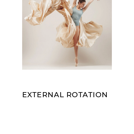
EXTERNAL ROTATION
Congue quisque egestas diam in arcu
cursus euismod quis viverra. Id eu nisl
nunc mi ipsum faucibus. Facilisi cras
fermentum odio eu feugiat. Sit amet