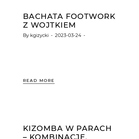
BACHATA FOOTWORK
Z WOJTKIEM
By
kgizycki
2023-03-24
Bachata footwork -- dla facetów i
kobiet!
READ MORE
KIZOMBA W PARACH
– KOMBINACJE,