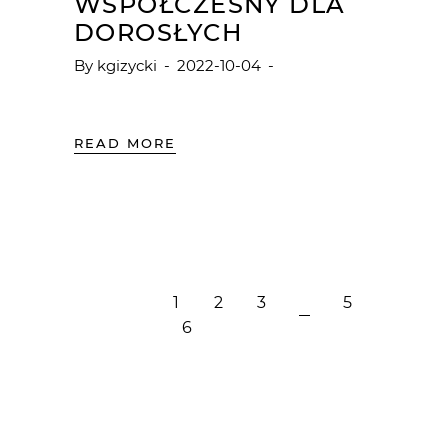
WSPÓŁCZESNY DLA
DOROSŁYCH
By
kgizycki
2022-10-04
READ MORE
1
2
3
4
5
6